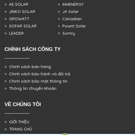
> AE SOLAR
> INHENERGY
> JINKO SOLAR
> JA Solar
> GROWATT
> Canadian
> SOFAR SOLAR
> Powitt Solar
> LEADER
> Sumry
CHÍNH SÁCH CÔNG TY
> Chính sách bán hàng
> Chính sách bảo hành và đổi trả
> Chính sách bảo mật thông tin
> Thông tin chuyển khoản
VỀ CHÚNG TÔI
> GIỚI THIỆU
> TRANG CHỦ