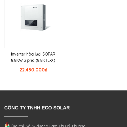
Inverter hòa lưới SOFAR
8.8KW 3 pha (8.8KTL-X)
22.450.000
₫
CÔNG TY TNHH ECO SOLAR
Địa chỉ: Số 62 đường Lâm Thị Hố, Phường