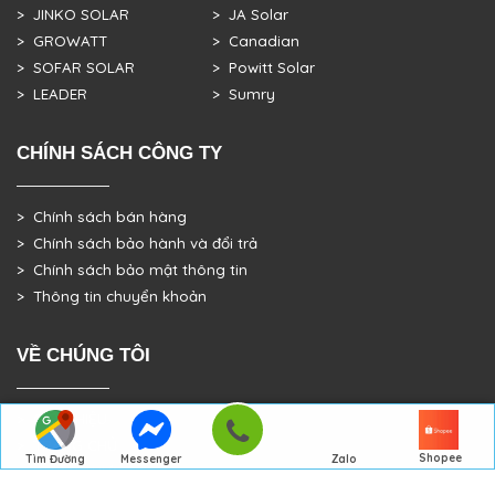
> JINKO SOLAR
> JA Solar
> GROWATT
> Canadian
> SOFAR SOLAR
> Powitt Solar
> LEADER
> Sumry
CHÍNH SÁCH CÔNG TY
> Chính sách bán hàng
> Chính sách bảo hành và đổi trả
> Chính sách bảo mật thông tin
> Thông tin chuyển khoản
VỀ CHÚNG TÔI
> GIỚI THIỆU
> TRANG CHỦ
Shopee
Tìm Đường
Messenger
Zalo
> DỰ ÁN THỰC TẾ
Đến Công Ty
Gọi điện