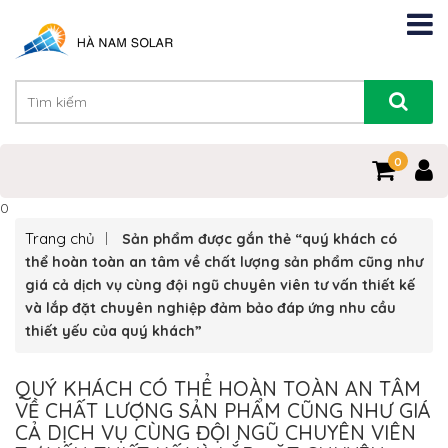
0
0
Trang chủ
Sản phẩm được gắn thẻ “quý khách có
thể hoàn toàn an tâm về chất lượng sản phẩm cũng như
giá cả dịch vụ cùng đội ngũ chuyên viên tư vấn thiết kế
và lắp đặt chuyên nghiệp đảm bảo đáp ứng nhu cầu
thiết yếu của quý khách”
QUÝ KHÁCH CÓ THỂ HOÀN TOÀN AN TÂM
VỀ CHẤT LƯỢNG SẢN PHẨM CŨNG NHƯ GIÁ
CẢ DỊCH VỤ CÙNG ĐỘI NGŨ CHUYÊN VIÊN