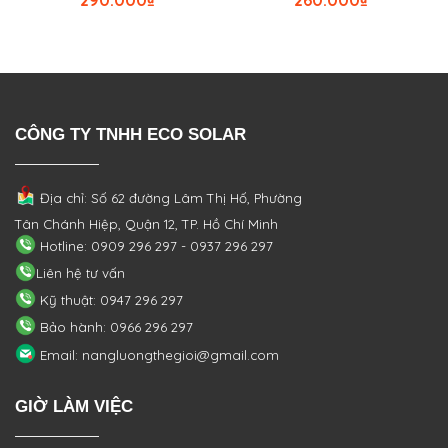
290.000
₫
260.000
₫
CÔNG TY TNHH ECO SOLAR
Địa chỉ: Số 62 đường Lâm Thị Hố, Phường
Tân Chánh Hiệp, Quận 12, TP. Hồ Chí Minh
Hotline: 0909 296 297 - 0937 296 297
Liên hệ tư vấn
Kỹ thuật: 0947 296 297
Bảo hành: 0966 296 297
Email: nangluongthegioi@gmail.com
GIỜ LÀM VIỆC