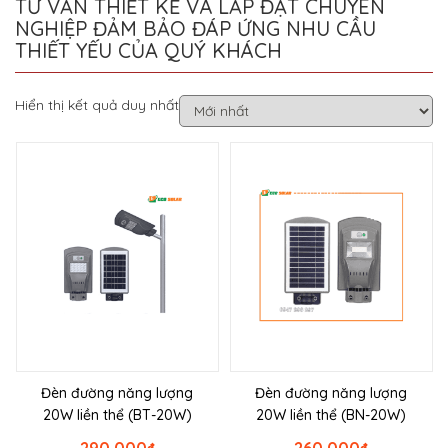
TƯ VẤN THIẾT KẾ VÀ LẮP ĐẶT CHUYÊN
NGHIỆP ĐẢM BẢO ĐÁP ỨNG NHU CẦU
THIẾT YẾU CỦA QUÝ KHÁCH
Hiển thị kết quả duy nhất
Đèn đường năng lượng
Đèn đường năng lượng
20W liền thể (BT-20W)
20W liền thể (BN-20W)