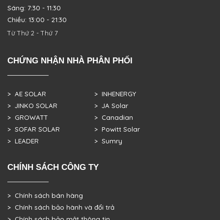
Sáng: 7:30 - 11:30
Chiều: 13:00 - 21:30
Từ Thứ 2 - Thứ 7
CHỨNG NHẬN NHÀ PHÂN PHỐI
> AE SOLAR
> INHENERGY
> JINKO SOLAR
> JA Solar
> GROWATT
> Canadian
> SOFAR SOLAR
> Powitt Solar
> LEADER
> Sumry
CHÍNH SÁCH CÔNG TY
> Chính sách bán hàng
> Chính sách bảo hành và đổi trả
> Chính sách bảo mật thông tin