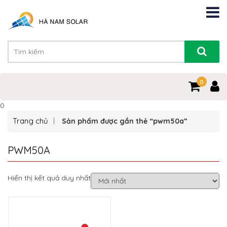
0
0
Trang chủ
Sản phẩm được gắn thẻ “pwm50a”
PWM50A
Hiển thị kết quả duy nhất