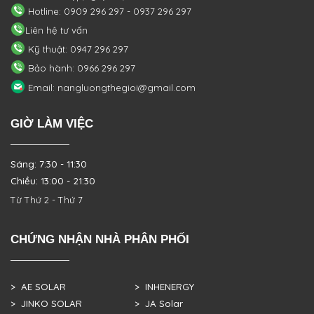
Hotline: 0909 296 297 - 0937 296 297
Liên hệ tư vấn
Kỹ thuật: 0947 296 297
Bảo hành: 0966 296 297
Email: nangluongthegioi@gmail.com
GIỜ LÀM VIỆC
Sáng: 7:30 - 11:30
Chiều: 13:00 - 21:30
Từ Thứ 2 - Thứ 7
CHỨNG NHẬN NHÀ PHÂN PHỐI
> AE SOLAR
> INHENERGY
> JINKO SOLAR
> JA Solar