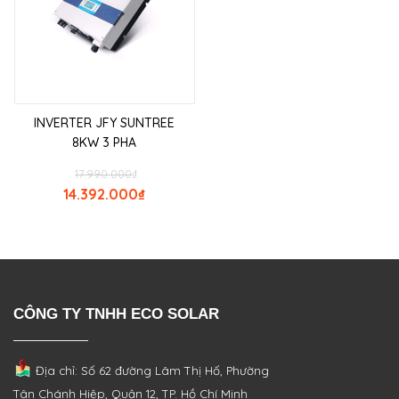
INVERTER JFY SUNTREE
8KW 3 PHA
17.990.000
₫
14.392.000
₫
CÔNG TY TNHH ECO SOLAR
Địa chỉ: Số 62 đường Lâm Thị Hố, Phường
Tân Chánh Hiệp, Quận 12, TP. Hồ Chí Minh