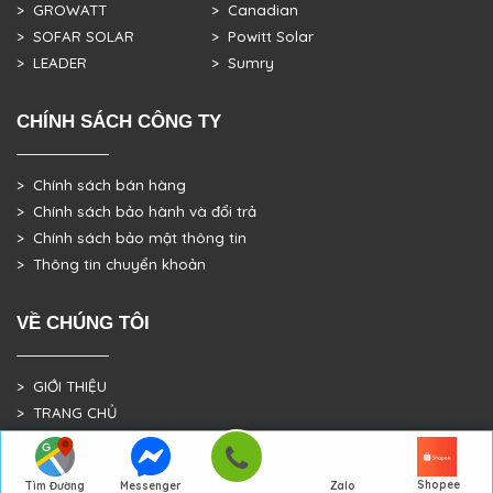
> GROWATT
> Canadian
> SOFAR SOLAR
> Powitt Solar
> LEADER
> Sumry
CHÍNH SÁCH CÔNG TY
> Chính sách bán hàng
> Chính sách bảo hành và đổi trả
> Chính sách bảo mật thông tin
> Thông tin chuyển khoản
VỀ CHÚNG TÔI
> GIỚI THIỆU
> TRANG CHỦ
> DỰ ÁN THỰC TẾ
Shopee
Tìm Đường
Messenger
Zalo