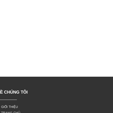
Ề CHÚNG TÔI
 GIỚI THIỆU
 TRANG CHỦ