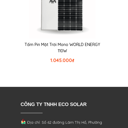
Tấm Pin Mặt Trời Mono WORLD ENERGY
110W
1.045.000
₫
CÔNG TY TNHH ECO SOLAR
Địa chỉ: Số 62 đường Lâm Thị Hố, Phường