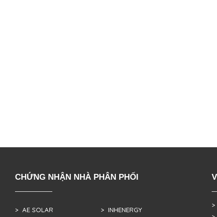
CHỨNG NHẬN NHÀ PHÂN PHỐI
V
>
> AE SOLAR
> INHENERGY
>