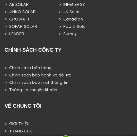
> AE SOLAR
> INHENERGY
> JINKO SOLAR
> JA Solar
> GROWATT
> Canadian
> SOFAR SOLAR
> Powitt Solar
> LEADER
> Sumry
CHÍNH SÁCH CÔNG TY
> Chính sách bán hàng
> Chính sách bảo hành và đổi trả
> Chính sách bảo mật thông tin
> Thông tin chuyển khoản
VỀ CHÚNG TÔI
> GIỚI THIỆU
> TRANG CHỦ