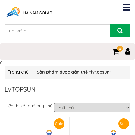
0
0
Trang chủ
Sản phẩm được gắn thẻ “lvtopsun”
LVTOPSUN
Hiển thị kết quả duy nhất
Sale
Sale