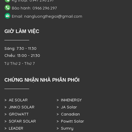
Kỹ thuật: 0947 296 297
Bảo hành: 0966 296 297
Email: nangluongthegioi@gmail.com
GIỜ LÀM VIỆC
Sáng: 7:30 - 11:30
Chiều: 13:00 - 21:30
Từ Thứ 2 - Thứ 7
CHỨNG NHẬN NHÀ PHÂN PHỐI
> AE SOLAR
> INHENERGY
> JINKO SOLAR
> JA Solar
> GROWATT
> Canadian
> SOFAR SOLAR
> Powitt Solar
> LEADER
> Sumry