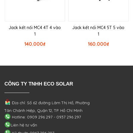
Jack kết nối MC4 4T 4 vào
Jack kết nối MC4 5T 5 vào
1
1
140.000
₫
160.000
₫
CÔNG TY TNHH ECO SOLAR
Địa chỉ: Số 62 đường Lâm Thị Hố, Phường
Tân Chánh Hiệp, Quận 12, TP. Hồ Chí Minh
Hotline: 0909 296 297 - 0937 296 297
Liên hệ tư vấn