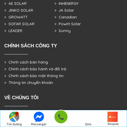
> AE SOLAR
> INHENERGY
> JINKO SOLAR
> JA Solar
> GROWATT
> Canadian
> SOFAR SOLAR
> Powitt Solar
> LEADER
> Sumry
CHÍNH SÁCH CÔNG TY
> Chính sách bán hàng
> Chính sách bảo hành và đổi trả
> Chính sách bảo mật thông tin
> Thông tin chuyển khoản
VỀ CHÚNG TÔI
> GIỚI THIỆU
> TRANG CHỦ
Shopee
Tìm Đường
Messenger
Zalo