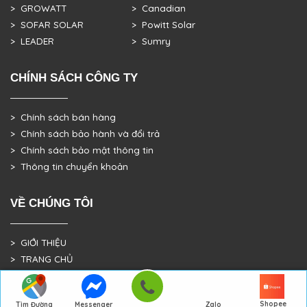
> GROWATT
> Canadian
> SOFAR SOLAR
> Powitt Solar
> LEADER
> Sumry
CHÍNH SÁCH CÔNG TY
> Chính sách bán hàng
> Chính sách bảo hành và đổi trả
> Chính sách bảo mật thông tin
> Thông tin chuyển khoản
VỀ CHÚNG TÔI
> GIỚI THIỆU
> TRANG CHỦ
> DỰ ÁN THỰC TẾ
Shopee
Tìm Đường
Messenger
Zalo