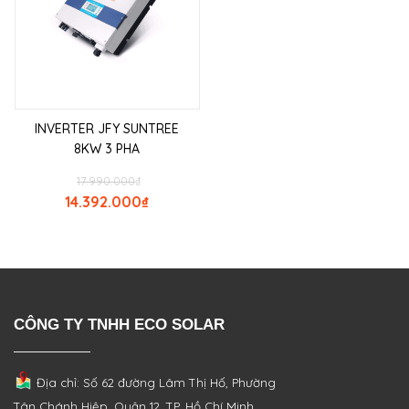
INVERTER JFY SUNTREE
8KW 3 PHA
17.990.000
₫
14.392.000
₫
CÔNG TY TNHH ECO SOLAR
Địa chỉ: Số 62 đường Lâm Thị Hố, Phường
Tân Chánh Hiệp, Quận 12, TP. Hồ Chí Minh