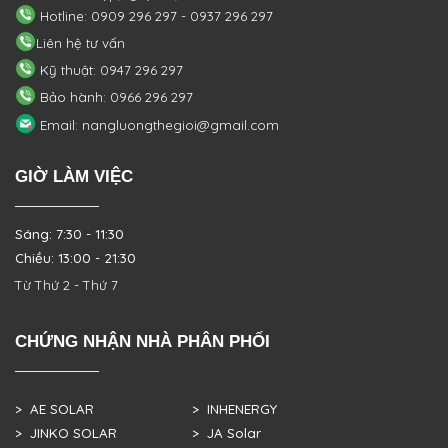
Hotline: 0909 296 297 - 0937 296 297
Liên hệ tư vấn
Kỹ thuật: 0947 296 297
Bảo hành: 0966 296 297
Email: nangluongthegioi@gmail.com
GIỜ LÀM VIỆC
Sáng: 7:30 - 11:30
Chiều: 13:00 - 21:30
Từ Thứ 2 - Thứ 7
CHỨNG NHẬN NHÀ PHÂN PHỐI
> AE SOLAR
> INHENERGY
> JINKO SOLAR
> JA Solar