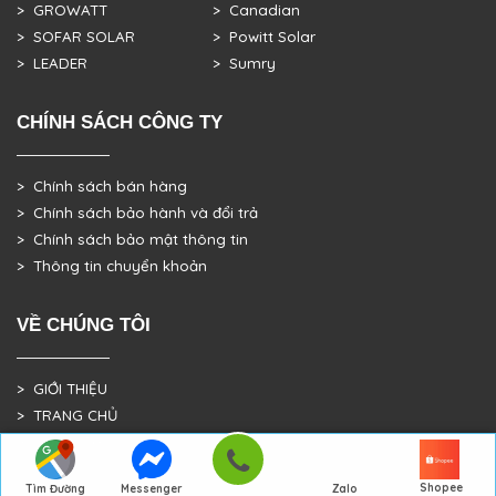
> GROWATT
> Canadian
> SOFAR SOLAR
> Powitt Solar
> LEADER
> Sumry
CHÍNH SÁCH CÔNG TY
> Chính sách bán hàng
> Chính sách bảo hành và đổi trả
> Chính sách bảo mật thông tin
> Thông tin chuyển khoản
VỀ CHÚNG TÔI
> GIỚI THIỆU
> TRANG CHỦ
> DỰ ÁN THỰC TẾ
Shopee
Tìm Đường
Messenger
Zalo