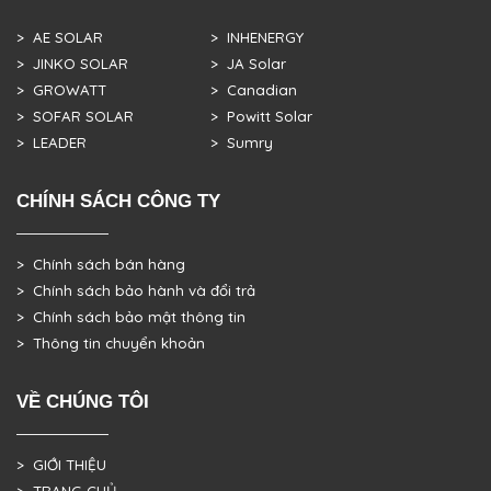
> AE SOLAR
> INHENERGY
> JINKO SOLAR
> JA Solar
> GROWATT
> Canadian
> SOFAR SOLAR
> Powitt Solar
> LEADER
> Sumry
CHÍNH SÁCH CÔNG TY
> Chính sách bán hàng
> Chính sách bảo hành và đổi trả
> Chính sách bảo mật thông tin
> Thông tin chuyển khoản
VỀ CHÚNG TÔI
> GIỚI THIỆU
> TRANG CHỦ