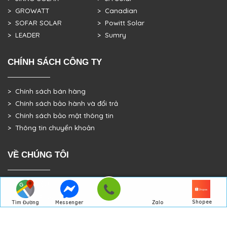
> GROWATT
> Canadian
> SOFAR SOLAR
> Powitt Solar
> LEADER
> Sumry
CHÍNH SÁCH CÔNG TY
> Chính sách bán hàng
> Chính sách bảo hành và đổi trả
> Chính sách bảo mật thông tin
> Thông tin chuyển khoản
VỀ CHÚNG TÔI
> GIỚI THIỆU
> TRANG CHỦ
Shopee
Tìm Đường
Messenger
Zalo
> DỰ ÁN THỰC TẾ
Đến Công Ty
Gọi điện