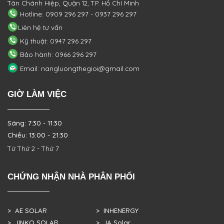
Tân Chánh Hiệp, Quận 12, TP. Hồ Chí Minh
Hotline: 0909 296 297 - 0937 296 297
Liên hệ tư vấn
Kỹ thuật: 0947 296 297
Bảo hành: 0966 296 297
Email: nangluongthegioi@gmail.com
GIỜ LÀM VIỆC
Sáng: 7:30 - 11:30
Chiều: 13:00 - 21:30
Từ Thứ 2 - Thứ 7
CHỨNG NHẬN NHÀ PHÂN PHỐI
> AE SOLAR
> INHENERGY
> JINKO SOLAR
> JA Solar