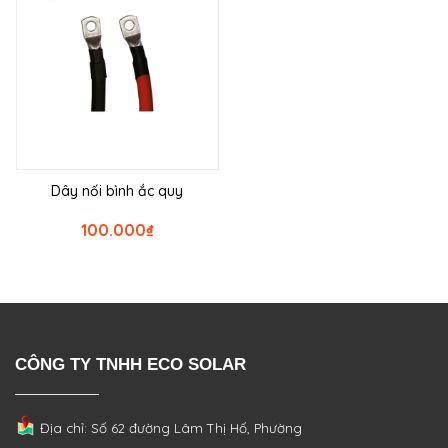
Dây nối bình ắc quy
100.000
₫
CÔNG TY TNHH ECO SOLAR
Địa chỉ: Số 62 đường Lâm Thị Hố, Phường