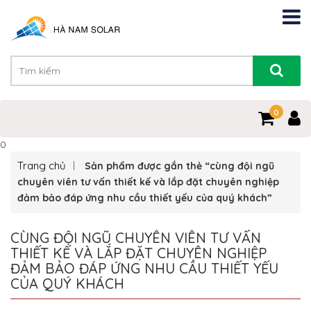
0
0
Trang chủ
Sản phẩm được gắn thẻ “cùng đội ngũ
chuyên viên tư vấn thiết kế và lắp đặt chuyên nghiệp
đảm bảo đáp ứng nhu cầu thiết yếu của quý khách”
CÙNG ĐỘI NGŨ CHUYÊN VIÊN TƯ VẤN
THIẾT KẾ VÀ LẮP ĐẶT CHUYÊN NGHIỆP
ĐẢM BẢO ĐÁP ỨNG NHU CẦU THIẾT YẾU
CỦA QUÝ KHÁCH