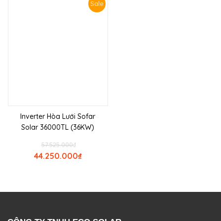
Sale
Inverter Hòa Lưới Sofar
Solar 36000TL (36KW)
57.525.000
₫
44.250.000
₫