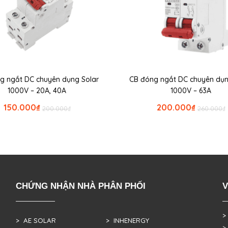
g ngắt DC chuyên dụng Solar
CB đóng ngắt DC chuyên dụn
1000V – 20A, 40A
1000V – 63A
150.000
₫
200.000
₫
200.000
₫
260.000
₫
CHỨNG NHẬN NHÀ PHÂN PHỐI
V
>
> AE SOLAR
> INHENERGY
>