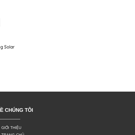
g Solar
Ề CHÚNG TÔI
 GIỚI THIỆU
 TRANG CHỦ