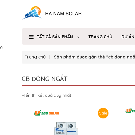
TẤT CẢ SẢN PHẨM
TRANG CHỦ
DỰ ÁN
0
Trang chủ
Sản phẩm được gắn thẻ “cb đóng ngắ
CB ĐÓNG NGẮT
Hiển thị kết quả duy nhất
Sale