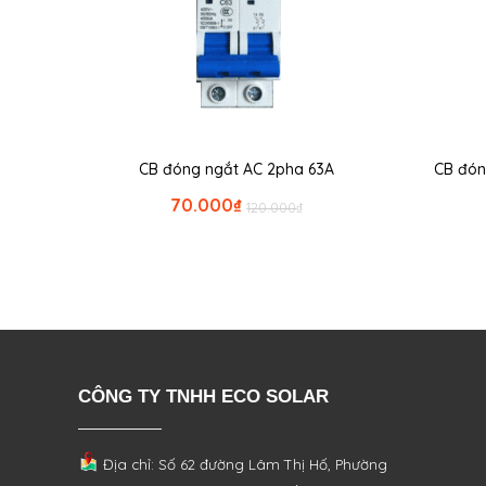
CB đóng ngắt AC 2pha 63A
CB đón
70.000
₫
120.000
₫
CÔNG TY TNHH ECO SOLAR
Địa chỉ: Số 62 đường Lâm Thị Hố, Phường