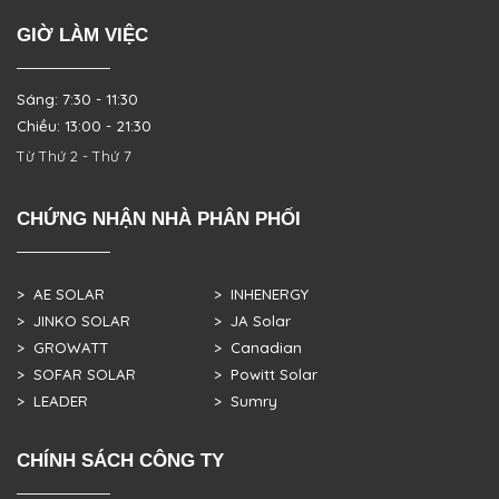
GIỜ LÀM VIỆC
Sáng: 7:30 - 11:30
Chiều: 13:00 - 21:30
Từ Thứ 2 - Thứ 7
CHỨNG NHẬN NHÀ PHÂN PHỐI
> AE SOLAR
> INHENERGY
> JINKO SOLAR
> JA Solar
> GROWATT
> Canadian
> SOFAR SOLAR
> Powitt Solar
> LEADER
> Sumry
CHÍNH SÁCH CÔNG TY