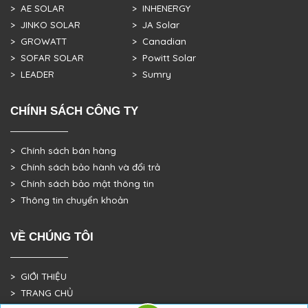
> AE SOLAR
> INHENERGY
> JINKO SOLAR
> JA Solar
> GROWATT
> Canadian
> SOFAR SOLAR
> Powitt Solar
> LEADER
> Sumry
CHÍNH SÁCH CÔNG TY
> Chính sách bán hàng
> Chính sách bảo hành và đổi trả
> Chính sách bảo mật thông tin
> Thông tin chuyển khoản
VỀ CHÚNG TÔI
> GIỚI THIỆU
> TRANG CHỦ