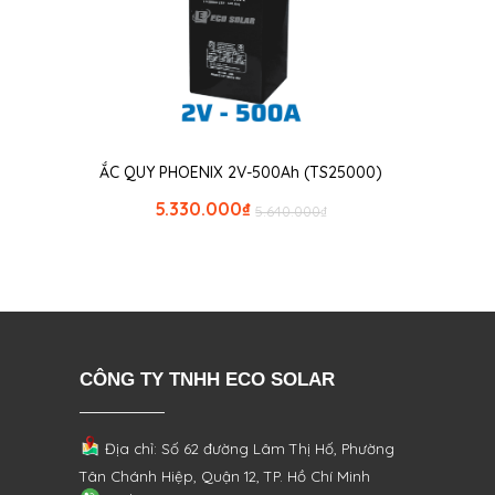
ẮC QUY PHOENIX 2V-500Ah (TS25000)
5.330.000
₫
5.640.000
₫
CÔNG TY TNHH ECO SOLAR
Địa chỉ: Số 62 đường Lâm Thị Hố, Phường
Tân Chánh Hiệp, Quận 12, TP. Hồ Chí Minh