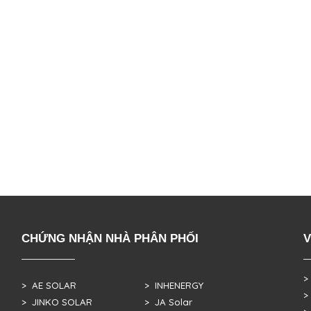
CHỨNG NHẬN NHÀ PHÂN PHỐI
V
>
> AE SOLAR
> INHENERGY
>
> JINKO SOLAR
> JA Solar