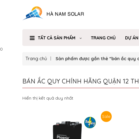
TẤT CẢ SẢN PHẨM
TRANG CHỦ
DỰ ÁN
0
Trang chủ
Sản phẩm được gắn thẻ “bán ắc quy c
BÁN ẮC QUY CHÍNH HÃNG QUẬN 12 T
Hiển thị kết quả duy nhất
Sale