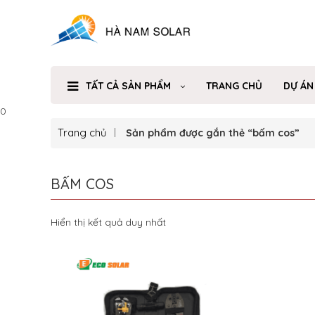
TẤT CẢ SẢN PHẨM
TRANG CHỦ
DỰ ÁN
0
Trang chủ
Sản phẩm được gắn thẻ “bấm cos”
BẤM COS
Hiển thị kết quả duy nhất