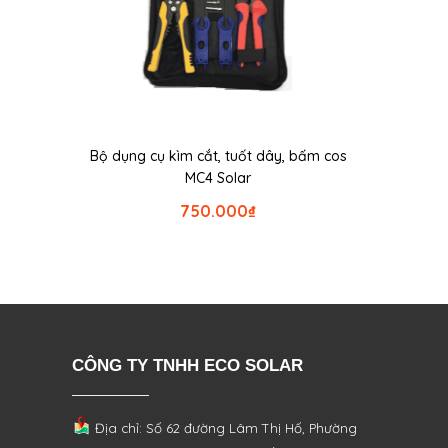
Bộ dụng cụ kìm cắt, tuốt dây, bấm cos
MC4 Solar
750.000
₫
CÔNG TY TNHH ECO SOLAR
Địa chỉ: Số 62 đường Lâm Thị Hố, Phường