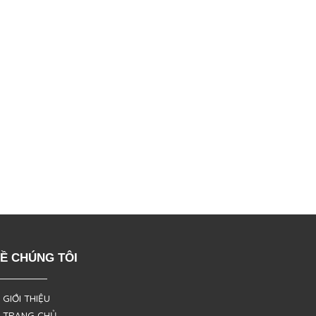
Ề CHÚNG TÔI
 GIỚI THIỆU
 TRANG CHỦ