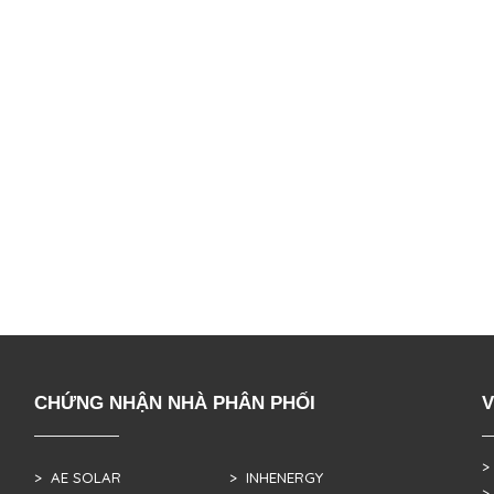
CHỨNG NHẬN NHÀ PHÂN PHỐI
V
>
> AE SOLAR
> INHENERGY
>