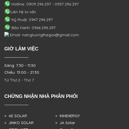
Hotline: 0909 296 297 - 0937 296 297
Liên hệ tư vấn
Kỹ thuật: 0947 296 297
Bảo hành: 0966 296 297
Email: nangluongthegioi@gmail.com
GIỜ LÀM VIỆC
Sáng: 7:30 - 11:30
Chiều: 13:00 - 21:30
Từ Thứ 2 - Thứ 7
CHỨNG NHẬN NHÀ PHÂN PHỐI
> AE SOLAR
> INHENERGY
> JINKO SOLAR
> JA Solar