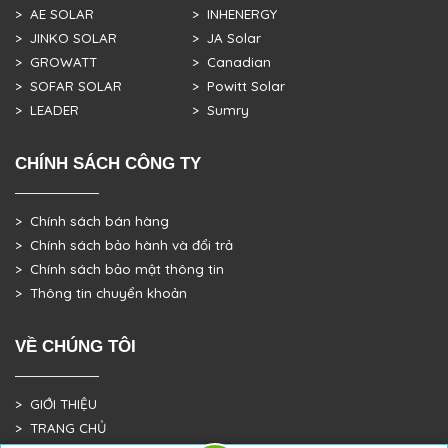
> AE SOLAR
> INHENERGY
> JINKO SOLAR
> JA Solar
> GROWATT
> Canadian
> SOFAR SOLAR
> Powitt Solar
> LEADER
> Sumry
CHÍNH SÁCH CÔNG TY
> Chính sách bán hàng
> Chính sách bảo hành và đổi trả
> Chính sách bảo mật thông tin
> Thông tin chuyển khoản
VỀ CHÚNG TÔI
> GIỚI THIỆU
> TRANG CHỦ