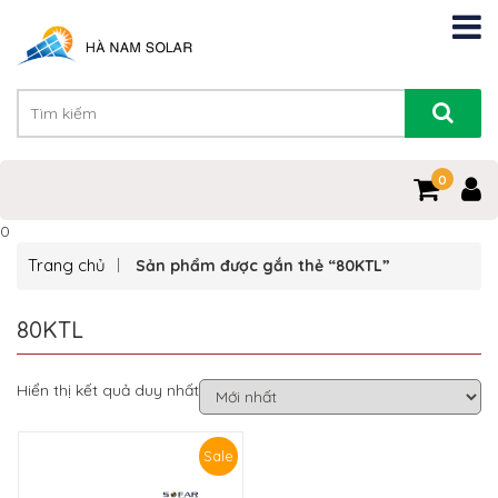
0
0
Trang chủ
Sản phẩm được gắn thẻ “80KTL”
80KTL
Hiển thị kết quả duy nhất
Sale