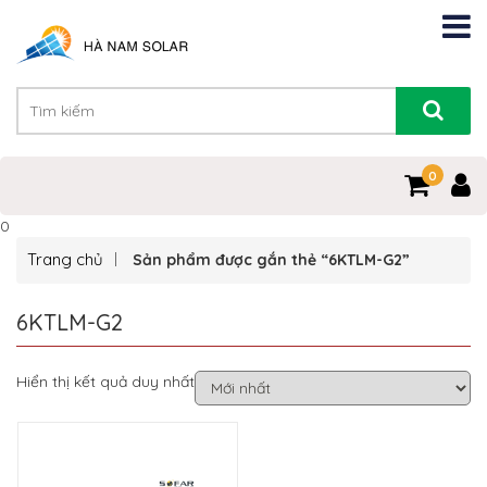
0
0
Trang chủ
Sản phẩm được gắn thẻ “6KTLM-G2”
6KTLM-G2
Hiển thị kết quả duy nhất