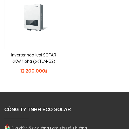
Inverter hòa lưới SOFAR
6KW 1 pha (6KTLM-G2)
12.200.000
₫
CÔNG TY TNHH ECO SOLAR
Địa chỉ: Số 62 đường Lâm Thị Hố, Phường