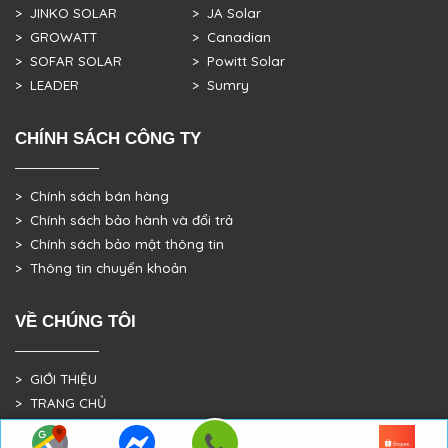
> JINKO SOLAR
> JA Solar
> GROWATT
> Canadian
> SOFAR SOLAR
> Powitt Solar
> LEADER
> Sumry
CHÍNH SÁCH CÔNG TY
> Chính sách bán hàng
> Chính sách bảo hành và đổi trả
> Chính sách bảo mật thông tin
> Thông tin chuyển khoản
VỀ CHÚNG TÔI
> GIỚI THIỆU
> TRANG CHỦ
> DỰ ÁN THỰC TẾ