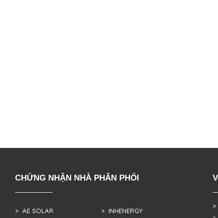
CHỨNG NHẬN NHÀ PHÂN PHỐI
V
>
> AE SOLAR
> INHENERGY
>