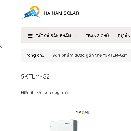
TẤT CẢ SẢN PHẨM
TRANG CHỦ
DỰ ÁN
0
Trang chủ
Sản phẩm được gắn thẻ “5KTLM-G2”
5KTLM-G2
Hiển thị kết quả duy nhất