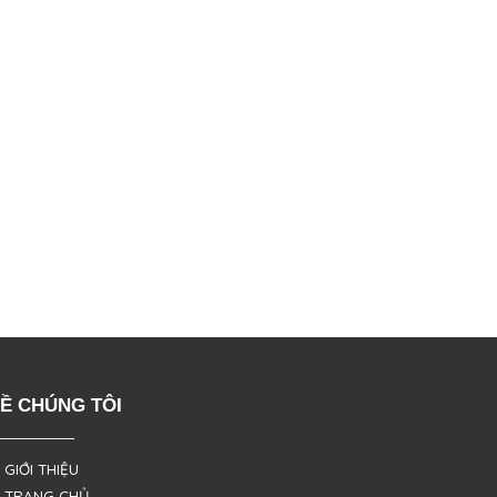
Ề CHÚNG TÔI
 GIỚI THIỆU
 TRANG CHỦ