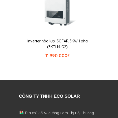
Inverter hòa lưới SOFAR 5KW 1 pha
(5KTLM-G2)
11.990.000
₫
CÔNG TY TNHH ECO SOLAR
Địa chỉ: Số 62 đường Lâm Thị Hố, Phường