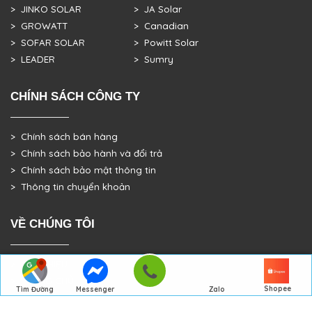
> JINKO SOLAR
> JA Solar
> GROWATT
> Canadian
> SOFAR SOLAR
> Powitt Solar
> LEADER
> Sumry
CHÍNH SÁCH CÔNG TY
> Chính sách bán hàng
> Chính sách bảo hành và đổi trả
> Chính sách bảo mật thông tin
> Thông tin chuyển khoản
VỀ CHÚNG TÔI
> GIỚI THIỆU
> TRANG CHỦ
Shopee
Tìm Đường
Messenger
Zalo
> DỰ ÁN THỰC TẾ
Đến Công Ty
Gọi điện