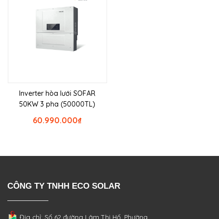
Inverter hòa lưới SOFAR
50KW 3 pha (50000TL)
60.990.000
₫
CÔNG TY TNHH ECO SOLAR
Địa chỉ: Số 62 đường Lâm Thị Hố, Phường