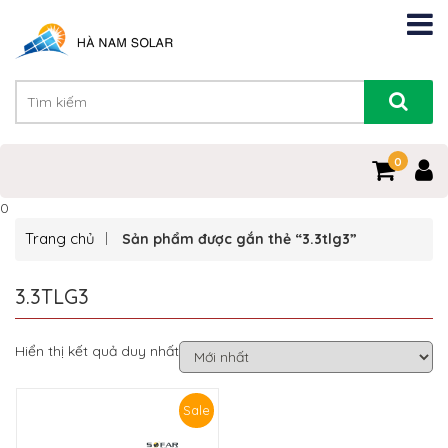
0
0
Trang chủ
Sản phẩm được gắn thẻ “3.3tlg3”
3.3TLG3
Hiển thị kết quả duy nhất
Sale