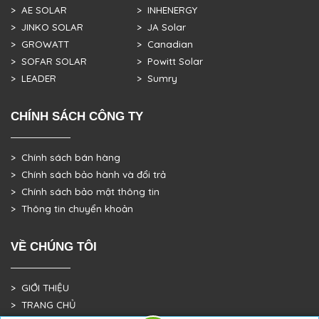
> AE SOLAR
> INHENERGY
> JINKO SOLAR
> JA Solar
> GROWATT
> Canadian
> SOFAR SOLAR
> Powitt Solar
> LEADER
> Sumry
CHÍNH SÁCH CÔNG TY
> Chính sách bán hàng
> Chính sách bảo hành và đổi trả
> Chính sách bảo mật thông tin
> Thông tin chuyển khoản
VỀ CHÚNG TÔI
> GIỚI THIỆU
> TRANG CHỦ