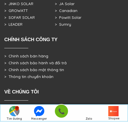
> JINKO SOLAR
> JA Solar
> GROWATT
> Canadian
> SOFAR SOLAR
> Powitt Solar
> LEADER
> Sumry
CHÍNH SÁCH CÔNG TY
> Chính sách bán hàng
> Chính sách bảo hành và đổi trả
> Chính sách bảo mật thông tin
> Thông tin chuyển khoản
VỀ CHÚNG TÔI
> GIỚI THIỆU
> TRANG CHỦ
Shopee
Tìm Đường
Messenger
Zalo
> DỰ ÁN THỰC TẾ
Đến Công Ty
Gọi điện