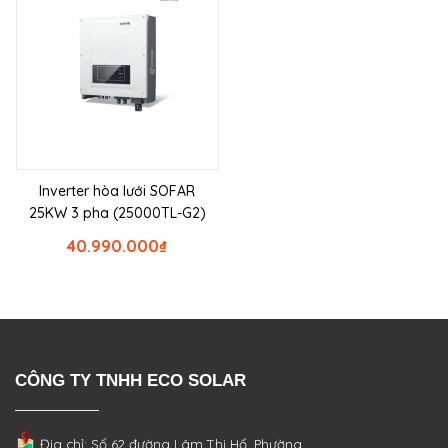
Inverter hòa lưới SOFAR
25KW 3 pha (25000TL-G2)
40.990.000
₫
CÔNG TY TNHH ECO SOLAR
Địa chỉ: Số 62 đường Lâm Thị Hố, Phường