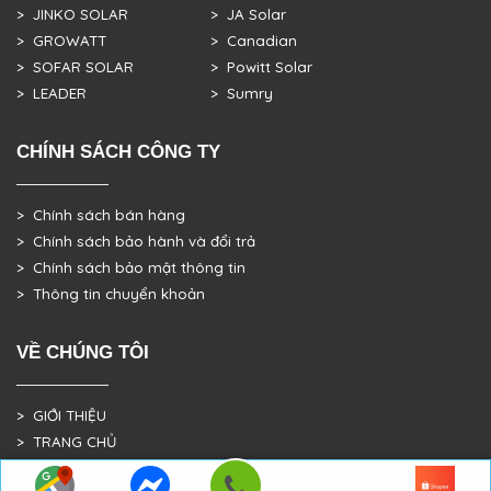
> JINKO SOLAR
> JA Solar
> GROWATT
> Canadian
> SOFAR SOLAR
> Powitt Solar
> LEADER
> Sumry
CHÍNH SÁCH CÔNG TY
> Chính sách bán hàng
> Chính sách bảo hành và đổi trả
> Chính sách bảo mật thông tin
> Thông tin chuyển khoản
VỀ CHÚNG TÔI
> GIỚI THIỆU
> TRANG CHỦ
> DỰ ÁN THỰC TẾ