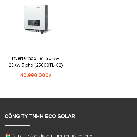
Inverter hòa lưới SOFAR
25KW 3 pha (25000TL-G2)
40.990.000
₫
CÔNG TY TNHH ECO SOLAR
Địa chỉ: Số 62 đường Lâm Thị Hố, Phường