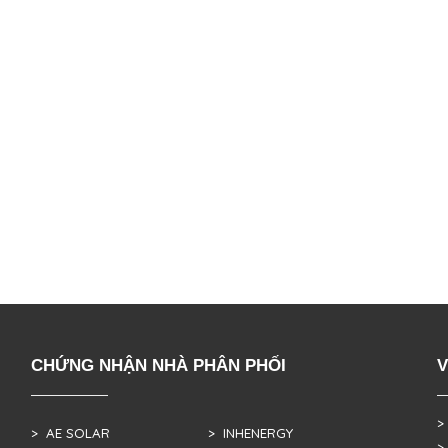
CHỨNG NHẬN NHÀ PHÂN PHỐI
V
>
> AE SOLAR
> INHENERGY
>