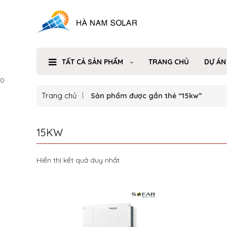
TẤT CẢ SẢN PHẨM
TRANG CHỦ
DỰ ÁN
0
Trang chủ
Sản phẩm được gắn thẻ “15kw”
15KW
Hiển thị kết quả duy nhất