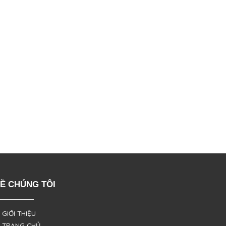
Ề CHÚNG TÔI
 GIỚI THIỆU
 TRANG CHỦ