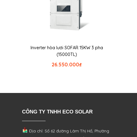
Inverter hòa lưới SOFAR 15KW 3 pha
(15000TL)
26.550.000
₫
CÔNG TY TNHH ECO SOLAR
Địa chỉ: Số 62 đường Lâm Thị Hố, Phường