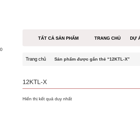
TẤT CẢ SẢN PHẨM
TRANG CHỦ
DỰ 
0
Trang chủ
Sản phẩm được gắn thẻ “12KTL-X”
12KTL-X
Hiển thị kết quả duy nhất