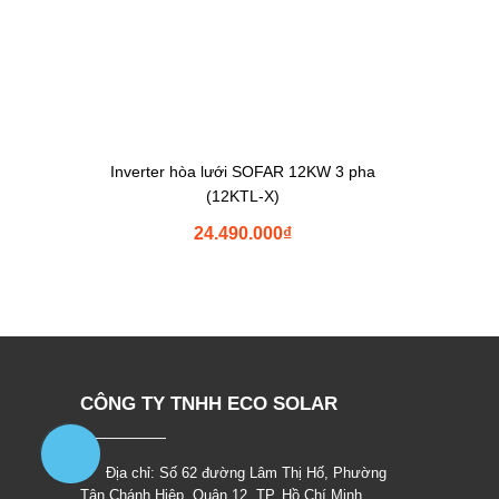
Inverter hòa lưới SOFAR 12KW 3 pha
(12KTL-X)
24.490.000
₫
CÔNG TY TNHH ECO SOLAR
Địa chỉ: Số 62 đường Lâm Thị Hố, Phường
Tân Chánh Hiệp, Quận 12, TP. Hồ Chí Minh