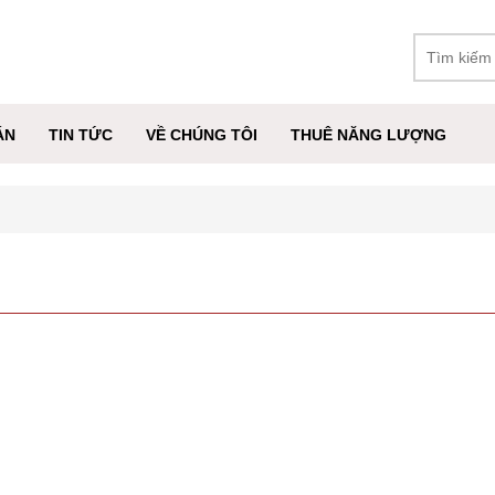
ÁN
TIN TỨC
VỀ CHÚNG TÔI
THUÊ NĂNG LƯỢNG