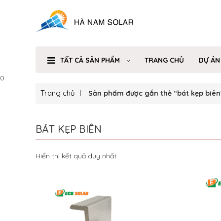
TẤT CẢ SẢN PHẨM
TRANG CHỦ
DỰ ÁN
0
Trang chủ
Sản phẩm được gắn thẻ “bát kẹp biên
BÁT KẸP BIÊN
Hiển thị kết quả duy nhất