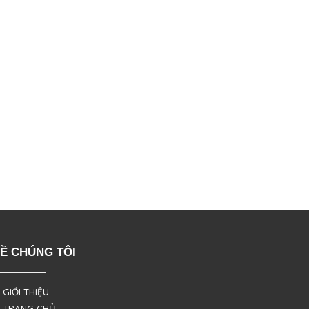
Ề CHÚNG TÔI
 GIỚI THIỆU
 TRANG CHỦ