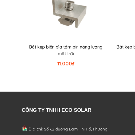
Bát kẹp biên bìa tấm pin năng lượng
Bát kẹp 
mặt trời
11.000
₫
CÔNG TY TNHH ECO SOLAR
Địa chỉ: Số 62 đường Lâm Thị Hố, Phường