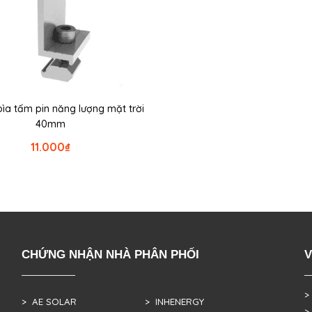
bìa tấm pin năng lượng mặt trời
40mm
11.000
₫
CHỨNG NHẬN NHÀ PHÂN PHỐI
V
>
> AE SOLAR
> INHENERGY
>