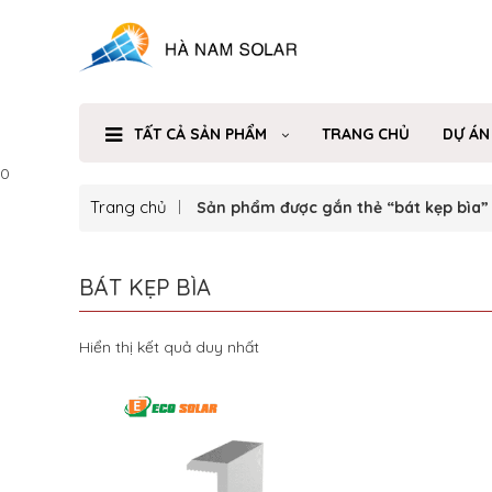
TẤT CẢ SẢN PHẨM
TRANG CHỦ
DỰ ÁN
0
Trang chủ
Sản phẩm được gắn thẻ “bát kẹp bìa”
BÁT KẸP BÌA
Hiển thị kết quả duy nhất