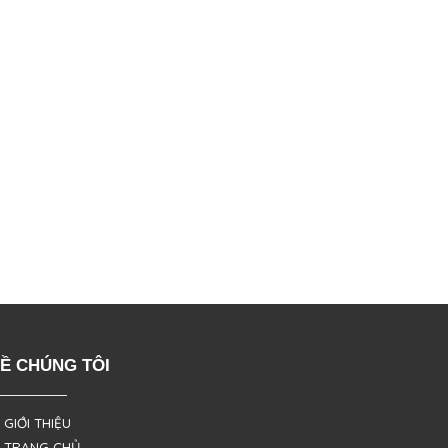
Ề CHÚNG TÔI
 GIỚI THIỆU
 TRANG CHỦ