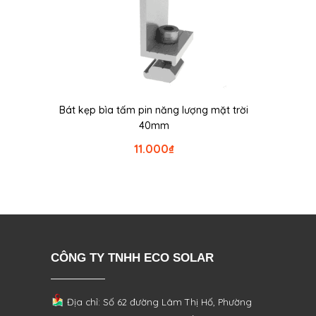
Bát kẹp bìa tấm pin năng lượng mặt trời
40mm
11.000
₫
CÔNG TY TNHH ECO SOLAR
Địa chỉ: Số 62 đường Lâm Thị Hố, Phường