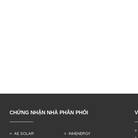
CHỨNG NHẬN NHÀ PHÂN PHỐI
V
>
> AE SOLAR
> INHENERGY
>