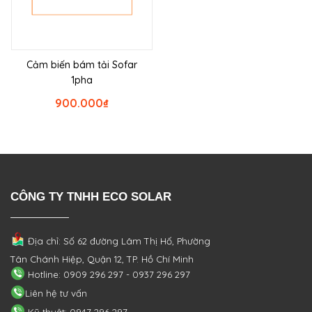
Cảm biến bám tải Sofar
1pha
900.000
₫
CÔNG TY TNHH ECO SOLAR
Địa chỉ: Số 62 đường Lâm Thị Hố, Phường
Tân Chánh Hiệp, Quận 12, TP. Hồ Chí Minh
Hotline: 0909 296 297 - 0937 296 297
Liên hệ tư vấn