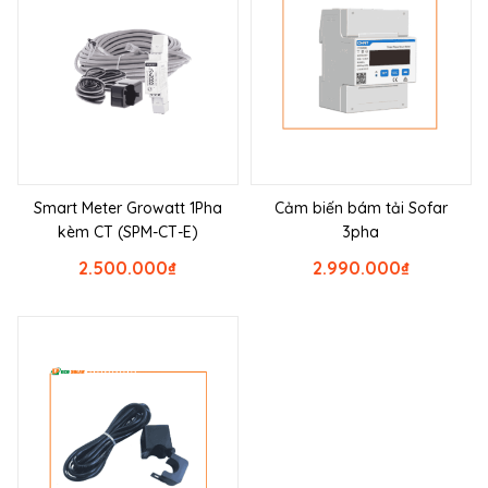
Smart Meter Growatt 1Pha
Cảm biến bám tải Sofar
kèm CT (SPM-CT-E)
3pha
2.500.000
₫
2.990.000
₫