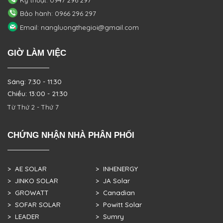
Kỹ thuật: 0947 296 297
Bảo hành: 0966 296 297
Email: nangluongthegioi@gmail.com
GIỜ LÀM VIỆC
Sáng: 7:30 - 11:30
Chiều: 13:00 - 21:30
Từ Thứ 2 - Thứ 7
CHỨNG NHẬN NHÀ PHÂN PHỐI
> AE SOLAR
> INHENERGY
> JINKO SOLAR
> JA Solar
> GROWATT
> Canadian
> SOFAR SOLAR
> Powitt Solar
> LEADER
> Sumry